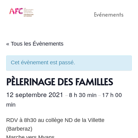
Evénements
« Tous les Évènements
Cet évènement est passé.
PÈLERINAGE DES FAMILLES
12 septembre 2021
8 h 30 min
17 h 00
–
–
min
RDV à 8h30 au collège ND de la Villette
(Barberaz)
Marche vers Myans