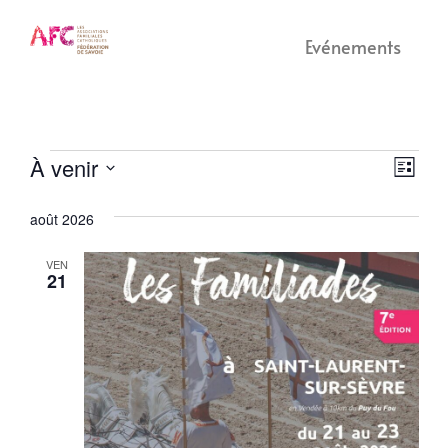
Evénements
À venir
Nav
Navi
Liste
Sélectionnez
de
une
par
août 2026
date.
vue
Év
cons
VEN
21