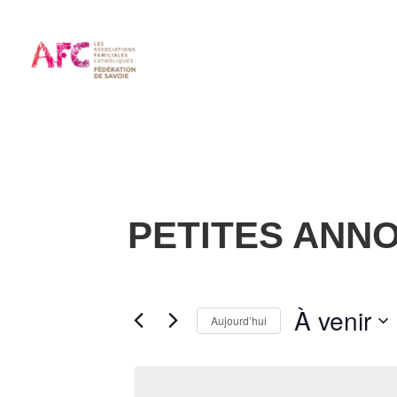
PETITES ANN
À venir
Aujourd’hui
Sélectionnez
une
date.