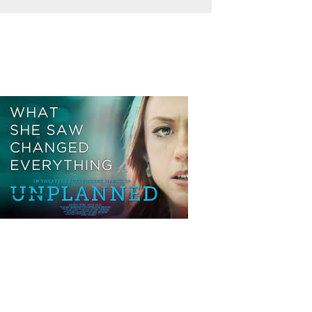
vues
Évèneme