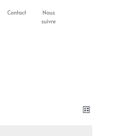
Contact
Nous
suivre
Navigatio
Navigati
Liste
par
de
consultati