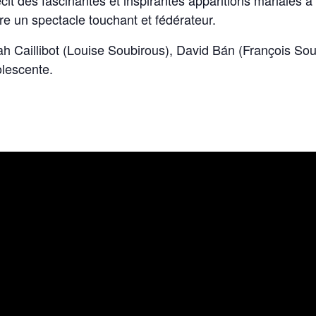
cit des fascinantes et inspirantes apparitions mariales à
ire un spectacle touchant et fédérateur.
h Caillibot (Louise Soubirous), David Bán (François So
olescente.