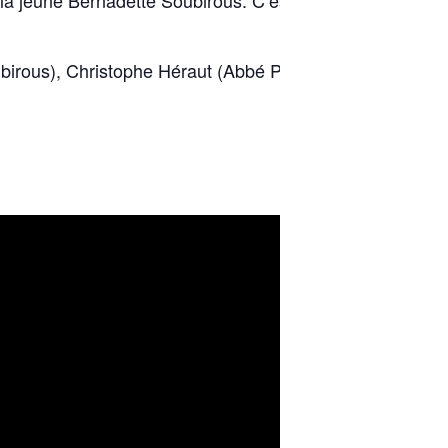
 la jeune Bernadette Soubirous. C’est par le biais de co
ubirous), Christophe Héraut (Abbé Peyramale) et Grégor