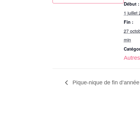
Début :
1 juille
Fin :
27 octo
min
Catégo
Autre
Pique-nique de fin d’année (