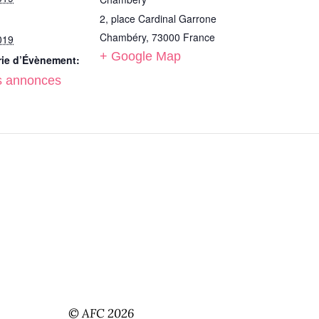
2, place Cardinal Garrone
Chambéry
,
73000
France
019
+ Google Map
rie d’Évènement:
s annonces
© AFC 2026