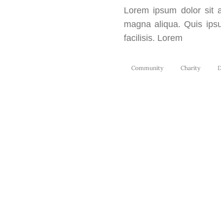
Lorem ipsum dolor sit a
magna aliqua. Quis ips
facilisis. Lorem
Community
Charity
D