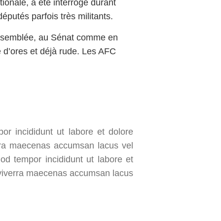
ionale, a été interrogé durant
éputés parfois très militants.
’Assemblée, au Sénat comme en
e d’ores et déjà rude. Les AFC
or incididunt ut labore et dolore
rra maecenas accumsan lacus vel
mod tempor incididunt ut labore et
 viverra maecenas accumsan lacus